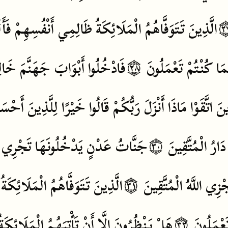
۝
الَّذِينَ
تَتَوَفَّاهُمُ
الْمَلَائِكَةُ
ظَالِمِي
أَنْفُسِهِمْ
فَأَل
مَا
كُنْتُمْ
تَعْمَلُونَ
۝٢٨
فَادْخُلُوا
أَبْوَابَ
جَهَنَّمَ
خَال
ينَ
اتَّقَوْا
مَاذَا
أَنْزَلَ
رَبُّكُمْ
قَالُوا
خَيْرًا
لِلَّذِينَ
أَحْسَن
دَارُ
الْمُتَّقِينَ
۝٣٠
جَنَّاتُ
عَدْنٍ
يَدْخُلُونَهَا
تَجْرِي
جْزِي
اللَّهُ
الْمُتَّقِينَ
۝٣١
الَّذِينَ
تَتَوَفَّاهُمُ
الْمَلَائِكَةُ
َعْمَلُونَ
۝٣٢
هَلْ
يَنْظُرُونَ
إِلَّا
أَنْ
تَأْتِيَهُمُ
الْمَلَائِكَةُ