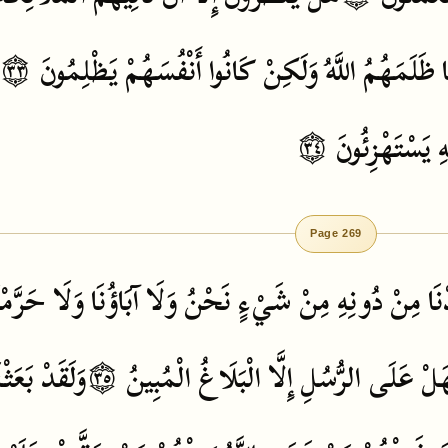
ظَلَمَهُمُ
اللَّهُ
وَلَكِنْ
كَانُوا
أَنْفُسَهُمْ
يَظْلِمُونَ
۝٣٣
هِ
يَسْتَهْزِئُونَ
۝٣٤
Page 269
نَا
مِنْ
دُونِهِ
مِنْ
شَيْءٍ
نَحْنُ
وَلَا
آبَاؤُنَا
وَلَا
حَرَّمْن
َلْ
عَلَى
الرُّسُلِ
إِلَّا
الْبَلَاغُ
الْمُبِينُ
۝٣٥
وَلَقَدْ
بَعَثْن