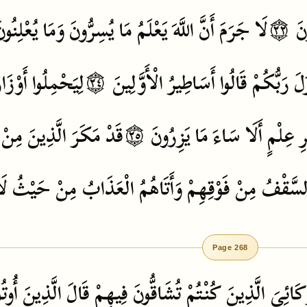
نَ
۝٢٢
لَا
جَرَمَ
أَنَّ
اللَّهَ
يَعْلَمُ
مَا
يُسِرُّونَ
وَمَا
يُعْلِنُون
َلَ
رَبُّكُمْ
قَالُوا
أَسَاطِيرُ
الْأَوَّلِينَ
۝٢٤
لِيَحْمِلُوا
أَوْزَا
رِ
عِلْمٍ
أَلَا
سَاءَ
مَا
يَزِرُونَ
۝٢٥
قَدْ
مَكَرَ
الَّذِينَ
مِنْ
لسَّقْفُ
مِنْ
فَوْقِهِمْ
وَأَتَاهُمُ
الْعَذَابُ
مِنْ
حَيْثُ
لَ
Page 268
َائِيَ
الَّذِينَ
كُنْتُمْ
تُشَاقُّونَ
فِيهِمْ
قَالَ
الَّذِينَ
أُوتُ