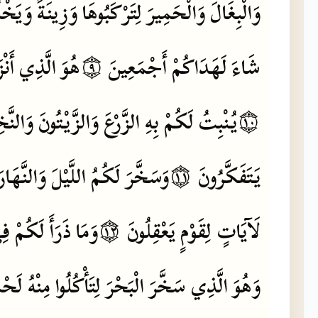
وَالْبِغَالَ
وَالْحَمِيرَ
لِتَرْكَبُوهَا
وَزِينَةً
وَيَخْل
شَاءَ
لَهَدَاكُمْ
أَجْمَعِينَ
۝٩
هُوَ
الَّذِي
أَنْ
۝١٠
يُنْبِتُ
لَكُمْ
بِهِ
الزَّرْعَ
وَالزَّيْتُونَ
وَالنَّ
يَتَفَكَّرُونَ
۝١١
وَسَخَّرَ
لَكُمُ
اللَّيْلَ
وَالنَّهَارَ
لَآيَاتٍ
لِقَوْمٍ
يَعْقِلُونَ
۝١٢
وَمَا
ذَرَأَ
لَكُمْ
فِ
وَهُوَ
الَّذِي
سَخَّرَ
الْبَحْرَ
لِتَأْكُلُوا
مِنْهُ
لَحْم