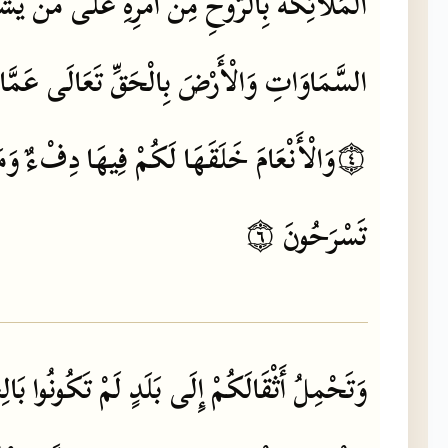
الْمَلَائِكَةَ
بِالرُّوحِ
مِنْ
أَمْرِهِ
عَلَى
مَنْ
يَشَ
السَّمَاوَاتِ
وَالْأَرْضَ
بِالْحَقِّ
تَعَالَى
عَمَّا
۝٤
وَالْأَنْعَامَ
خَلَقَهَا
لَكُمْ
فِيهَا
دِفْءٌ
وَمَ
تَسْرَحُونَ
۝٦
وَتَحْمِلُ
أَثْقَالَكُمْ
إِلَى
بَلَدٍ
لَمْ
تَكُونُوا
بَالِ