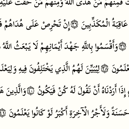
َ
فَمِنْهُمْ
مَنْ
هَدَى
اللَّهُ
وَمِنْهُمْ
مَنْ
حَقَّتْ
عَلَيْهِ
عَاقِبَةُ
الْمُكَذِّبِينَ
۝٣٦
إِنْ
تَحْرِصْ
عَلَى
هُدَاهُمْ
فَ
۝٣٧
وَأَقْسَمُوا
بِاللَّهِ
جَهْدَ
أَيْمَانِهِمْ
لَا
يَبْعَثُ
اللَّهُ
م
عْلَمُونَ
۝٣٨
لِيُبَيِّنَ
لَهُمُ
الَّذِي
يَخْتَلِفُونَ
فِيهِ
وَلِيَعْلَم
إِذَا
أَرَدْنَاهُ
أَنْ
نَقُولَ
لَهُ
كُنْ
فَيَكُونُ
۝٤٠
وَالَّذِينَ
هَ
َسَنَةً
وَلَأَجْرُ
الْآخِرَةِ
أَكْبَرُ
لَوْ
كَانُوا
يَعْلَمُونَ
۝٤١