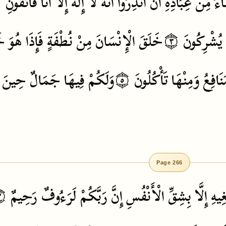
اءُ
مِنْ
عِبَادِهِ
أَنْ
أَنْذِرُوا
أَنَّهُ
لَا
إِلَهَ
إِلَّا
أَنَا
فَاتَّقُونِ
٢
يُشْرِكُونَ
۝٣
خَلَقَ
الْإِنْسَانَ
مِنْ
نُطْفَةٍ
فَإِذَا
هُوَ
خ
نَافِعُ
وَمِنْهَا
تَأْكُلُونَ
۝٥
وَلَكُمْ
فِيهَا
جَمَالٌ
حِينَ
Page 266
غِيهِ
إِلَّا
بِشِقِّ
الْأَنْفُسِ
إِنَّ
رَبَّكُمْ
لَرَءُوفٌ
رَحِيمٌ
٧