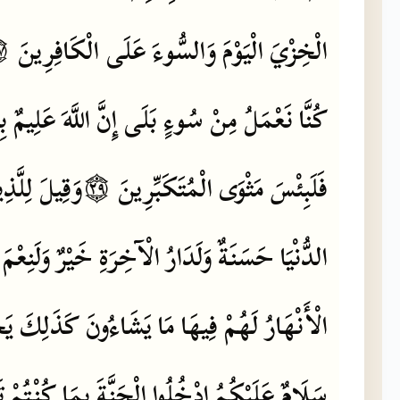
الْخِزْيَ
الْيَوْمَ
وَالسُّوءَ
عَلَى
الْكَافِرِينَ
٢٧
كُنَّا
نَعْمَلُ
مِنْ
سُوءٍ
بَلَى
إِنَّ
اللَّهَ
عَلِيمٌ
بِ
فَلَبِئْسَ
مَثْوَى
الْمُتَكَبِّرِينَ
۝٢٩
وَقِيلَ
لِلَّذِ
الدُّنْيَا
حَسَنَةٌ
وَلَدَارُ
الْآخِرَةِ
خَيْرٌ
وَلَنِعْمَ
الْأَنْهَارُ
لَهُمْ
فِيهَا
مَا
يَشَاءُونَ
كَذَلِكَ
يَ
سَلَامٌ
عَلَيْكُمُ
ادْخُلُوا
الْجَنَّةَ
بِمَا
كُنْتُمْ
ت