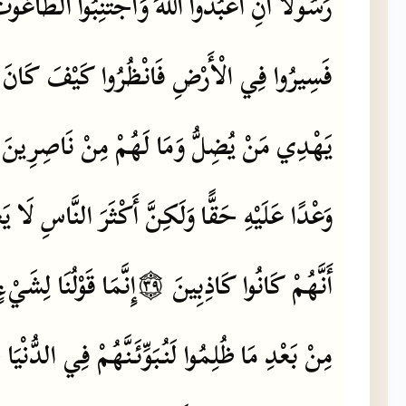
رَسُولًا
أَنِ
اعْبُدُوا
اللَّهَ
وَاجْتَنِبُوا
الطَّاغُوت
فَسِيرُوا
فِي
الْأَرْضِ
فَانْظُرُوا
كَيْفَ
كَانَ
يَهْدِي
مَنْ
يُضِلُّ
وَمَا
لَهُمْ
مِنْ
نَاصِرِينَ
وَعْدًا
عَلَيْهِ
حَقًّا
وَلَكِنَّ
أَكْثَرَ
النَّاسِ
لَا
يَ
أَنَّهُمْ
كَانُوا
كَاذِبِينَ
۝٣٩
إِنَّمَا
قَوْلُنَا
لِشَيْءٍ
مِنْ
بَعْدِ
مَا
ظُلِمُوا
لَنُبَوِّئَنَّهُمْ
فِي
الدُّنْيَا
ح