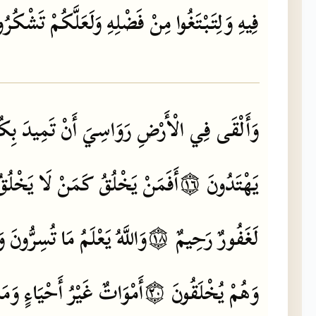
فِيهِ
وَلِتَبْتَغُوا
مِنْ
فَضْلِهِ
وَلَعَلَّكُمْ
تَشْكُرُو
وَأَلْقَى
فِي
الْأَرْضِ
رَوَاسِيَ
أَنْ
تَمِيدَ
بِكُ
يَهْتَدُونَ
۝١٦
أَفَمَنْ
يَخْلُقُ
كَمَنْ
لَا
يَخْلُق
لَغَفُورٌ
رَحِيمٌ
۝١٨
وَاللَّهُ
يَعْلَمُ
مَا
تُسِرُّونَ
وَ
وَهُمْ
يُخْلَقُونَ
۝٢٠
أَمْوَاتٌ
غَيْرُ
أَحْيَاءٍ
وَمَا