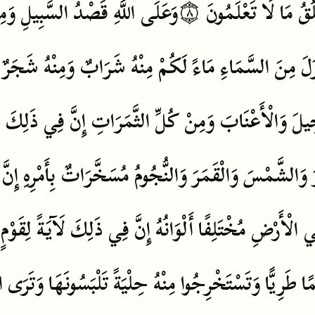
ُقُ
مَا
لَا
تَعْلَمُونَ
۝٨
وَعَلَى
اللَّهِ
قَصْدُ
السَّبِيلِ
وَمِ
زَلَ
مِنَ
السَّمَاءِ
مَاءً
لَكُمْ
مِنْهُ
شَرَابٌ
وَمِنْهُ
شَجَرٌ
خِيلَ
وَالْأَعْنَابَ
وَمِنْ
كُلِّ
الثَّمَرَاتِ
إِنَّ
فِي
ذَلِكَ
ل
وَالشَّمْسَ
وَالْقَمَرَ
وَالنُّجُومُ
مُسَخَّرَاتٌ
بِأَمْرِهِ
إِنَّ
ي
الْأَرْضِ
مُخْتَلِفًا
أَلْوَانُهُ
إِنَّ
فِي
ذَلِكَ
لَآيَةً
لِقَوْمٍ
ًا
طَرِيًّا
وَتَسْتَخْرِجُوا
مِنْهُ
حِلْيَةً
تَلْبَسُونَهَا
وَتَرَى
ا