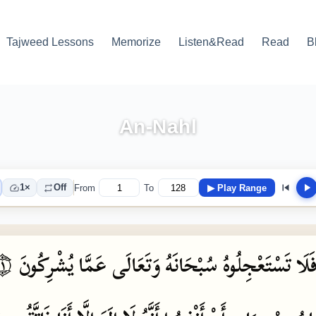
Tajweed Lessons
Memorize
Listen&Read
Read
B
An-Nahl
1×
Off
From
To
▶
Play Range
َلَا
تَسْتَعْجِلُوهُ
سُبْحَانَهُ
وَتَعَالَى
عَمَّا
يُشْرِكُونَ
۝١