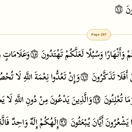
نَ
۝١٤
Page 267
مْ
وَأَنْهَارًا
وَسُبُلًا
لَعَلَّكُمْ
تَهْتَدُونَ
۝١٥
وَعَلَامَاتٍ
و
ُ
أَفَلَا
تَذَكَّرُونَ
۝١٧
وَإِنْ
تَعُدُّوا
نِعْمَةَ
اللَّهِ
لَا
تُحْصُ
مَا
تُعْلِنُونَ
۝١٩
وَالَّذِينَ
يَدْعُونَ
مِنْ
دُونِ
اللَّهِ
لَا
يَخ
يَشْعُرُونَ
أَيَّانَ
يُبْعَثُونَ
۝٢١
إِلَهُكُمْ
إِلَهٌ
وَاحِدٌ
فَالَّ