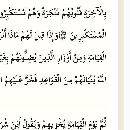
بِالْآخِرَةِ
قُلُوبُهُمْ
مُنْكِرَةٌ
وَهُمْ
مُسْتَكْبِرُو
الْمُسْتَكْبِرِينَ
۝٢٣
وَإِذَا
قِيلَ
لَهُمْ
مَاذَا
أَنْز
الْقِيَامَةِ
وَمِنْ
أَوْزَارِ
الَّذِينَ
يُضِلُّونَهُمْ
بِغَيْ
اللَّهُ
بُنْيَانَهُمْ
مِنَ
الْقَوَاعِدِ
فَخَرَّ
عَلَيْهِمُ
ا
ثُمَّ
يَوْمَ
الْقِيَامَةِ
يُخْزِيهِمْ
وَيَقُولُ
أَيْنَ
شُرَك