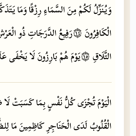
وَيُنَزِّلُ
لَكُمْ
مِنَ
السَّمَاءِ
رِزْقًا
وَمَا
يَتَذَكَّ
الْعَرْش
ذُو
الدَّرَجَاتِ
رَفِيعُ
۝١٤
الْكَافِرُونَ
عَل
يَخْفَى
لَا
بَارِزُونَ
هُمْ
يَوْمَ
۝١٥
التَّلَاقِ
الْيَوْمَ
تُجْزَى
كُلُّ
نَفْسٍ
بِمَا
كَسَبَتْ
لَا
ظُ
الْقُلُوبُ
لَدَى
الْحَنَاجِرِ
كَاظِمِينَ
مَا
لِلظّ