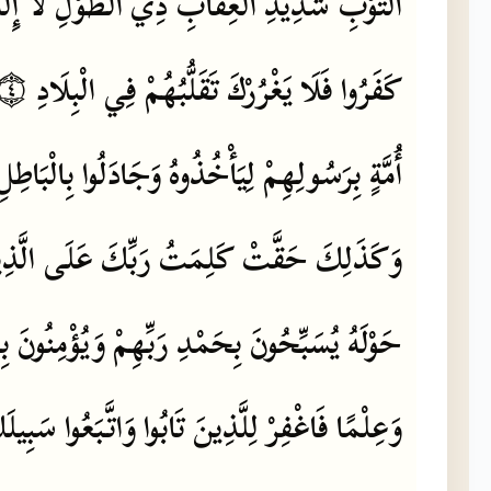
التَّوْبِ
شَدِيدِ
الْعِقَابِ
ذِي
الطَّوْلِ
لَا
إِلَ
۝٤
الْبِلَادِ
فِي
تَقَلُّبُهُمْ
يَغْرُرْكَ
فَلَا
كَفَرُوا
أُمَّةٍ
بِرَسُولِهِمْ
لِيَأْخُذُوهُ
وَجَادَلُوا
بِالْبَاطِلِ
وَكَذَلِكَ
حَقَّتْ
كَلِمَتُ
رَبِّكَ
عَلَى
الَّذِ
حَوْلَهُ
يُسَبِّحُونَ
بِحَمْدِ
رَبِّهِمْ
وَيُؤْمِنُونَ
بِ
وَعِلْمًا
فَاغْفِرْ
لِلَّذِينَ
تَابُوا
وَاتَّبَعُوا
سَبِيلَ