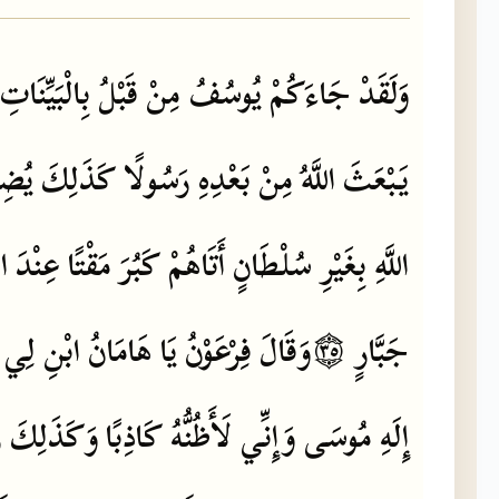
وَلَقَدْ
جَاءَكُمْ
يُوسُفُ
مِنْ
قَبْلُ
بِالْبَيِّنَاتِ
يَبْعَثَ
اللَّهُ
مِنْ
بَعْدِهِ
رَسُولًا
كَذَلِكَ
يُضِل
اللَّهِ
بِغَيْرِ
سُلْطَانٍ
أَتَاهُمْ
كَبُرَ
مَقْتًا
عِنْدَ
ال
لِي
ابْنِ
هَامَانُ
يَا
فِرْعَوْنُ
وَقَالَ
۝٣٥
جَبَّارٍ
إِلَهِ
مُوسَى
وَإِنِّي
لَأَظُنُّهُ
كَاذِبًا
وَكَذَلِكَ
ز