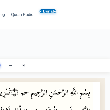
log
Quran Radio
—
تَنْزِي
۝١
حم
الرَّحِيمِ
الرَّحْمَنِ
اللَّهِ
بِسْمِ