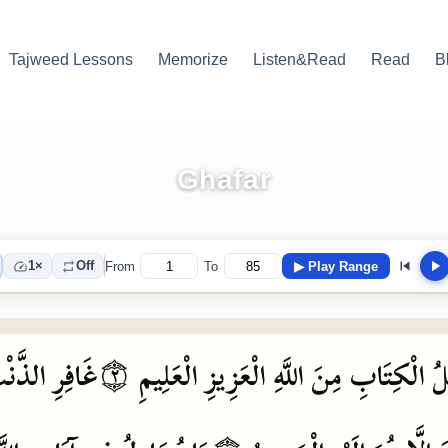
Tajweed Lessons
Memorize
Listen&Read
Read
B
Ghafar
1×
Off
From
To
▶
Play Range
الذَّنْ
غَافِرِ
۝٢
الْعَلِيمِ
الْعَزِيزِ
اللَّهِ
مِنَ
الْكِتَابِ
لُ