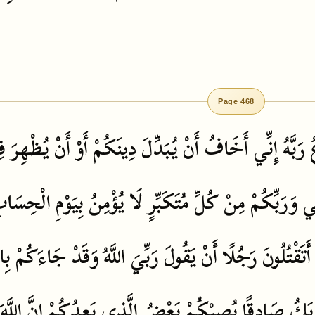
Page 468
ُ
رَبَّهُ
إِنِّي
أَخَافُ
أَنْ
يُبَدِّلَ
دِينَكُمْ
أَوْ
أَنْ
يُظْهِرَ
ف
ِّي
وَرَبِّكُمْ
مِنْ
كُلِّ
مُتَكَبِّرٍ
لَا
يُؤْمِنُ
بِيَوْمِ
الْحِسَاب
أَتَقْتُلُونَ
رَجُلًا
أَنْ
يَقُولَ
رَبِّيَ
اللَّهُ
وَقَدْ
جَاءَكُمْ
بِا
يَكُ
صَادِقًا
يُصِبْكُمْ
بَعْضُ
الَّذِي
يَعِدُكُمْ
إِنَّ
اللَّهَ