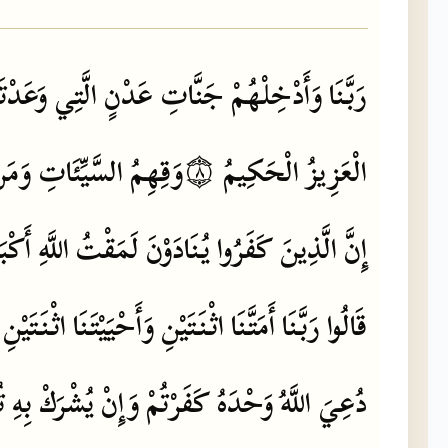
رَبَّنَا
وَأَدْخِلْهُمْ
جَنَّاتِ
عَدْنٍ
الَّتِي
وَعَدْتَ
وَمَن
السَّيِّئَاتِ
وَقِهِمُ
۝٨
الْحَكِيمُ
الْعَزِيزُ
إِنَّ
الَّذِينَ
كَفَرُوا
يُنَادَوْنَ
لَمَقْتُ
اللَّهِ
أَكْبَ
قَالُوا
رَبَّنَا
أَمَتَّنَا
اثْنَتَيْنِ
وَأَحْيَيْتَنَا
اثْنَتَيْنِ
دُعِيَ
اللَّهُ
وَحْدَهُ
كَفَرْتُمْ
وَإِنْ
يُشْرَكْ
بِهِ
ت