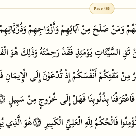
Page 466
هُمْ
وَمَنْ
صَلَحَ
مِنْ
آبَائِهِمْ
وَأَزْوَاجِهِمْ
وَذُرِّيَّاتِهِمْ
ْ
تَقِ
السَّيِّئَاتِ
يَوْمَئِذٍ
فَقَدْ
رَحِمْتَهُ
وَذَلِكَ
هُوَ
الْفَ
رُ
مِنْ
مَقْتِكُمْ
أَنْفُسَكُمْ
إِذْ
تُدْعَوْنَ
إِلَى
الْإِيمَانِ
فَ
١١
سَبِيلٍ
مِنْ
خُرُوجٍ
إِلَى
فَهَلْ
بِذُنُوبِنَا
فَاعْتَرَفْنَا
يُ
الَّذِي
هُوَ
۝١٢
الْكَبِيرِ
الْعَلِيِّ
لِلَّهِ
فَالْحُكْمُ
ُؤْمِنُوا