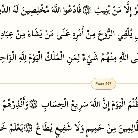
الدِّ
لَهُ
مُخْلِصِينَ
اللَّهَ
فَادْعُوا
۝١٣
يُنِيبُ
مَنْ
إِلَّا
رُ
ِ
يُلْقِي
الرُّوحَ
مِنْ
أَمْرِهِ
عَلَى
مَنْ
يَشَاءُ
مِنْ
عِبَادِه
َى
اللَّهِ
مِنْهُمْ
شَيْءٌ
لِمَنِ
الْمُلْكُ
الْيَوْمَ
لِلَّهِ
الْوَاحِ
Page 467
ي
وَأَنْذِرْهُمْ
۝١٧
الْحِسَابِ
سَرِيعُ
اللَّهَ
إِنَّ
الْيَوْمَ
لْمَ
خَائ
يَعْلَمُ
۝١٨
يُطَاعُ
شَفِيعٍ
وَلَا
حَمِيمٍ
مِنْ
َالِمِينَ