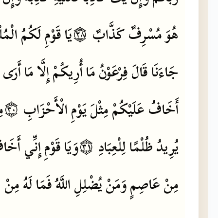
الْمُ
لَكُمُ
قَوْمِ
يَا
۝٢٨
كَذَّابٌ
مُسْرِفٌ
هُوَ
جَاءَنَا
قَالَ
فِرْعَوْنُ
مَا
أُرِيكُمْ
إِلَّا
مَا
أَرَى
مِ
۝٣٠
الْأَحْزَابِ
يَوْمِ
مِثْلَ
عَلَيْكُمْ
أَخَافُ
أَخَا
إِنِّي
قَوْمِ
وَيَا
۝٣١
لِلْعِبَادِ
ظُلْمًا
يُرِيدُ
مِنْ
عَاصِمٍ
وَمَنْ
يُضْلِلِ
اللَّهُ
فَمَا
لَهُ
مِنْ
ه