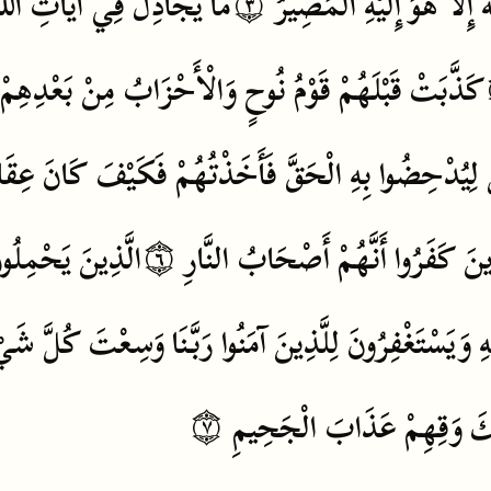
اللَّ
آيَاتِ
فِي
يُجَادِلُ
مَا
۝٣
الْمَصِيرُ
إِلَيْهِ
هُوَ
إِلَّا
هَ
كَذَّبَتْ
قَبْلَهُمْ
قَوْمُ
نُوحٍ
وَالْأَحْزَابُ
مِنْ
بَعْدِهِمْ
لِيُدْحِضُوا
بِهِ
الْحَقَّ
فَأَخَذْتُهُمْ
فَكَيْفَ
كَانَ
عِقَ
يَحْمِلُو
الَّذِينَ
۝٦
النَّارِ
أَصْحَابُ
أَنَّهُمْ
كَفَرُوا
ينَ
هِ
وَيَسْتَغْفِرُونَ
لِلَّذِينَ
آمَنُوا
رَبَّنَا
وَسِعْتَ
كُلَّ
شَيْ
۝٧
الْجَحِيمِ
عَذَابَ
وَقِهِمْ
كَ