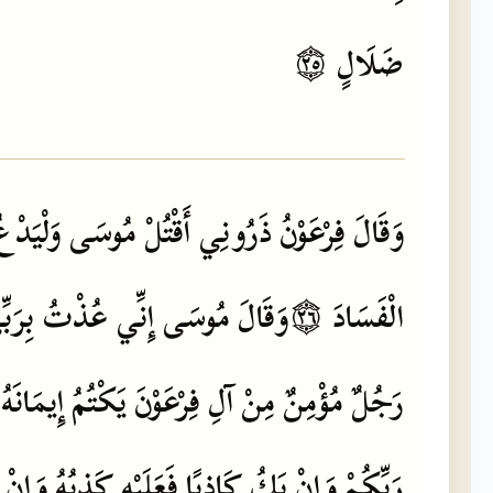
۝٢٥
ضَلَالٍ
وَقَالَ
فِرْعَوْنُ
ذَرُونِي
أَقْتُلْ
مُوسَى
وَلْيَدْع
بِرَب
عُذْتُ
إِنِّي
مُوسَى
وَقَالَ
۝٢٦
الْفَسَادَ
رَجُلٌ
مُؤْمِنٌ
مِنْ
آلِ
فِرْعَوْنَ
يَكْتُمُ
إِيمَانَهُ
رَبِّكُمْ
وَإِنْ
يَكُ
كَاذِبًا
فَعَلَيْهِ
كَذِبُهُ
وَإِنْ