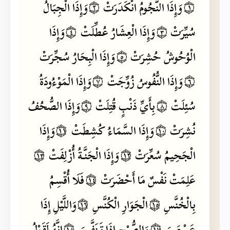
۝١
وَإِذَا
النُّجُومُ
انْكَدَرَتْ
۝٢
وَإِذَا
الْجِبَالُ
سُيِّرَتْ
۝٣
وَإِذَا
الْعِشَارُ
عُطِّلَتْ
۝٤
وَإِذَا
الْوُحُوشُ
حُشِرَتْ
۝٥
وَإِذَا
الْبِحَارُ
سُجِّرَتْ
۝٦
وَإِذَا
النُّفُوسُ
زُوِّجَتْ
۝٧
وَإِذَا
الْمَوْءُودَةُ
سُئِلَتْ
۝٨
بِأَيِّ
ذَنْبٍ
قُتِلَتْ
۝٩
وَإِذَا
الصُّحُفُ
نُشِرَتْ
۝١٠
وَإِذَا
السَّمَاءُ
كُشِطَتْ
۝١١
وَإِذَا
الْجَحِيمُ
سُعِّرَتْ
۝١٢
وَإِذَا
الْجَنَّةُ
أُزْلِفَتْ
۝١٣
عَلِمَتْ
نَفْسٌ
مَا
أَحْضَرَتْ
۝١٤
فَلَا
أُقْسِمُ
بِالْخُنَّسِ
۝١٥
الْجَوَارِ
الْكُنَّسِ
۝١٦
وَاللَّيْلِ
إِذَا
عَسْعَسَ
۝١٧
وَالصُّبْحِ
إِذَا
تَنَفَّسَ
۝١٨
إِنَّهُ
لَقَوْلُ