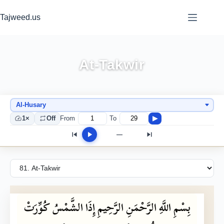
Skip
to
Tajweed.us
content
At-Takwir
1×
Off
From
To
▶
—
بِسْمِ
اللَّهِ
الرَّحْمَنِ
الرَّحِيمِ
إِذَا
الشَّمْسُ
كُوِّرَتْ