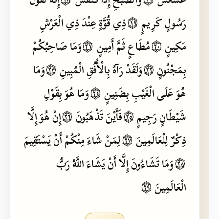
رَسُولٍ
كَرِيمٍ
۝١٩
ذِي
قُوَّةٍ
عِنْدَ
ذِي
الْعَرْشِ
مَكِينٍ
۝٢٠
مُطَاعٍ
ثَمَّ
أَمِينٍ
۝٢١
وَمَا
صَاحِبُكُمْ
بِمَجْنُونٍ
۝٢٢
وَلَقَدْ
رَآهُ
بِالْأُفُقِ
الْمُبِينِ
۝٢٣
وَمَا
هُوَ
عَلَى
الْغَيْبِ
بِضَنِينٍ
۝٢٤
وَمَا
هُوَ
بِقَوْلِ
شَيْطَانٍ
رَجِيمٍ
۝٢٥
فَأَيْنَ
تَذْهَبُونَ
۝٢٦
إِنْ
هُوَ
إِلَّا
ذِكْرٌ
لِلْعَالَمِينَ
۝٢٧
لِمَنْ
شَاءَ
مِنْكُمْ
أَنْ
يَسْتَقِيمَ
۝٢٨
وَمَا
تَشَاءُونَ
إِلَّا
أَنْ
يَشَاءَ
اللَّهُ
رَبُّ
الْعَالَمِينَ
۝٢٩